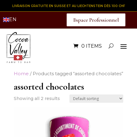
LIVRAISON GRATUITE EN SUISSE ET AU LIECHTENSTEIN DÈS 100 CHF
EN
Espace Professionnel
0 ITEMS
Home
/ Products tagged “assorted chocolates”
assorted chocolates
Showing all 2 results