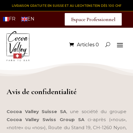
LIVRAISON GRATUITE EN SUISSE ET AU LIECHTENSTEIN DÈS 100 CHF
FR
EN
Espace Professionnel
Articles 0
Avis de confidentialité
Cocoa Valley Suisse SA
, u
ne société du groupe
Cocoa Valley Swiss Group SA
ci-après («nous»,
«notre» ou «nos»), Route du Stand 19, CH-1260 Nyon,